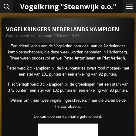
Vogelkring "Steenwijk e.o."
Ga
direct
naar
de
VOGELKRINGERS NEDERLANDS KAMPIOEN
hoofdinhoud
Gepubliceerd op 1 februari 2024 om 19:15
Een drietal leden van de Vogelkring nam deel aan de Nederlandse
kampioenschappen, die deze week worden gehouden in Hardenberg.
Twee waren succesvol en wel
Peter Antonissen
en
Piet Verlegh.
Peter werd 2 x kampioen bij de kleurkanaries zwart rood mozaïek met
een stel van 181 punten en een enkeling van 92 punten.
Piet Verlegh werd 3 x kampioen bij de groenlingen met een stam van
372 punten, een stel van 182 punten en een enkeling van 93 punten.
Willem Smit had twee vogels ingeschreven, maar die waren beide
helaas absent.
De kampioenen van harte gefeliciteerd.