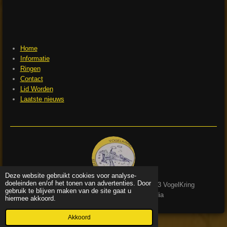
Home
Informatie
Ringen
Contact
Lid Worden
Laatste nieuws
Deze website gebruikt cookies voor analyse-
doeleinden en/of het tonen van advertenties. Door
© 2023 VogelKring
gebruik te blijven maken van de site gaat u
Steenwijk en omgeving
| Realisatie: ter Horst Media
hiermee akkoord.
Akkoord