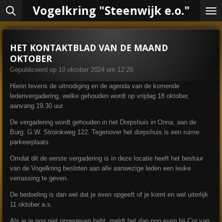
Vogelkring "Steenwijk e.o."
Ga
direct
naar
de
HET KONTAKTBLAD VAN DE MAAND
hoofdinhoud
OKTOBER
Gepubliceerd op 10 oktober 2024 om 12:26
Hierin tevens de uitnodiging en de agenda van de komende
ledenvergadering, welke gehouden wordt op vrijdag 18 oktober,
aanvang 19.30 uur.
De vergadering wordt gehouden in het Dorpshuis in Onna, aan de
Burg. G.W. Stroinkweg 122. Tegenover het dorpshuis is een ruime
parkeerplaats.
Omdat dit de eerste vergadering is in deze locatie heeft het bestuur
van de Vogelkring besloten aan alle aanwezige leden een leuke
verrassing te geven.
De bedoeling is dan wel dat je even opgeeft of je komt en wel uiterlijk
11 oktober a.s.
Als je je nog niet opgegeven hebt, meldt het dan nog even bij Cor van